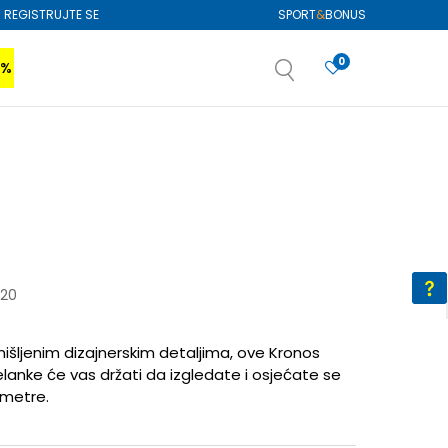
REGISTRUJTE SE
SPORT
&
BONUS
0
0%
VIŠE
SAZNAJTE VIŠE
izboru
SAZNAJTE VIŠE
-20
mišljenim dizajnerskim detaljima, ove Kronos
lanke će vas držati da izgledate i osjećate se
ometre.