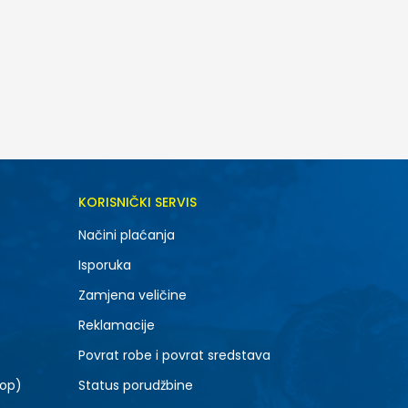
DODAJ U KORPU
KORISNIČKI SERVIS
M
Načini plaćanja
Isporuka
Zamjena veličine
Reklamacije
Povrat robe i povrat sredstava
top)
Status porudžbine