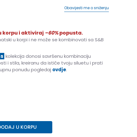
Obavijesti me o sniženju
 korpu i aktiviraj
–60%
popusta.
matski u korpi i ne može se kombinovati sa S&B
ss
kolekcija donosi savršenu kombinaciju
i i stila, kreiranu da ističe tvoju siluetu i prati
lokupnu ponudu pogledaj
ovdje
.
XL
XL
DODAJ U KORPU