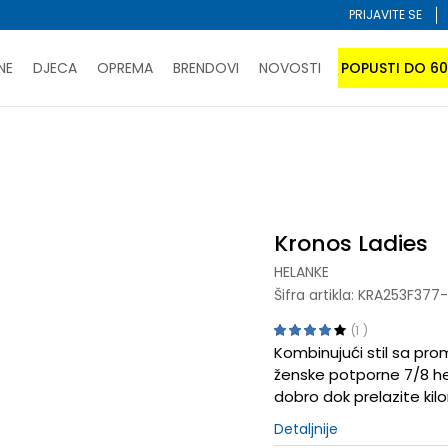
PRIJAVITE SE
NE
DJECA
OPREMA
BRENDOVI
NOVOSTI
POPUSTI DO 6
PORUČI ONLINE I UŠTEDI
ĆANJE NA RATE do 6 mjesečnih rata bez kamate
SAZNAJTE 
elanke
Kronos Ladies
SPORUKA u BIH za sve kupovine u vrijednosti preko 99 KM
atite karticom online i preuzmite u prodavnici po vašem 
Kronos Ladies
HELANKE
Šifra artikla:
KRA253F377
1
Kombinujući stil sa pro
ženske potporne 7/8 he
dobro dok prelazite kil
Detaljnije