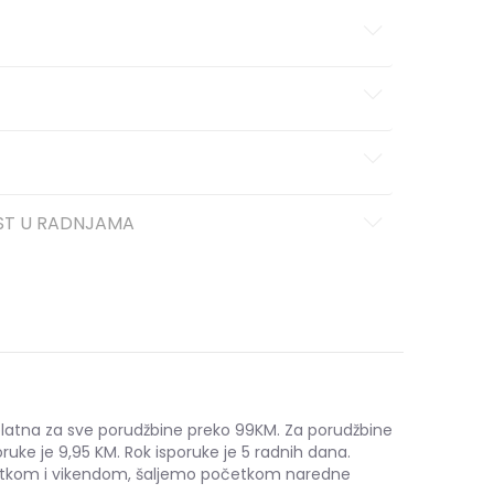
ST U RADNJAMA
platna za sve porudžbine preko 99KM. Za porudžbine
ruke je 9,95 KM. Rok isporuke je 5 radnih dana.
etkom i vikendom, šaljemo početkom naredne