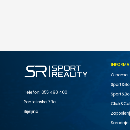
adidas W AOP 3S LEG
69,00
BAM
Veličina
INFORMA
2XS
O nama
L
NOVO
Sport&Bo
Telefon:
055 490 400
Sport&Bo
Pantelinska 79a
Click&Col
Bijeljina
Zaposlen
Saradnja