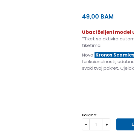
49,00
BAM
Ubaci željeni model u
*Tiket se aktivira auto
tiketima.
Nova
Kronos Seamle
funkcionalnosti, udobnost
svaki tvoj pokret. Cje
XS
XS
S
S
M
M
L
L
Količina: