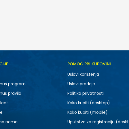
CIJE
POMOĆ PRI KUPOVINI
XS
S
Uslovi korištenja
XL
2XL
nus program
Uslovi prodaje
nus pravila
Politika privatnosti
lect
Kako kupiti (desktop)
je
Kako kupiti (mobile)
 sa nama
Uputstvo za registraciju (desk