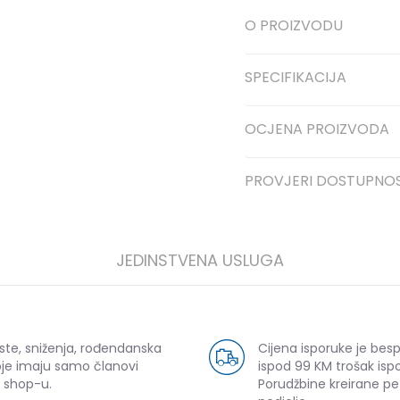
O PROIZVODU
SPECIFIKACIJA
OCJENA PROIZVODA
PROVJERI DOSTUPNO
JEDINSTVENA USLUGA
ste, sniženja, rođendanska
Cijena isporuke je bes
oje imaju samo članovi
ispod 99 KM trošak ispo
 shop-u.
Porudžbine kreirane p