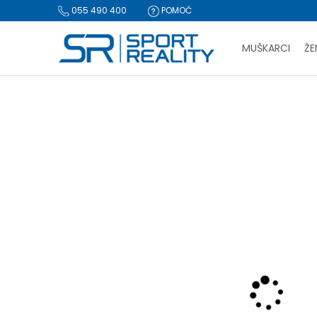
055 490 400
POMOĆ
MUŠKARCI
ŽE
PLA
Sport Reality
Proizvodi
Tekstil
Helanke i biciklističke
H
BESPLATNA I
CLICK & COLLECT Pl
-60% U KORPI