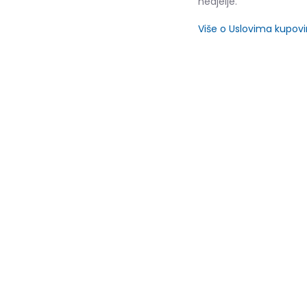
nedjelje.
Više o Uslovima kupov
SLIČNI PROIZVODI