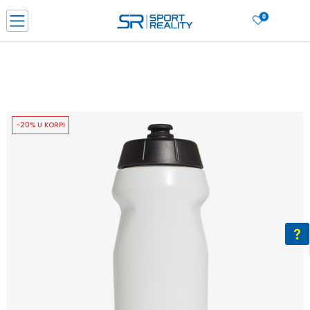
0
PORUČI ONLINE I UŠTEDI
PLAĆANJE NA RATE do 6 mjesečnih rata bez kamate
SAZNAJTE VIŠE
BESPLATNA ISPORUKA u BIH za sve kupovine u vrijednosti preko 99 KM
SAZNAJTE VIŠE
-20% U KORPI
CLICK & COLLECT Platite karticom online i preuzmite u prodavnici po vašem
izboru
SAZNAJTE VIŠE