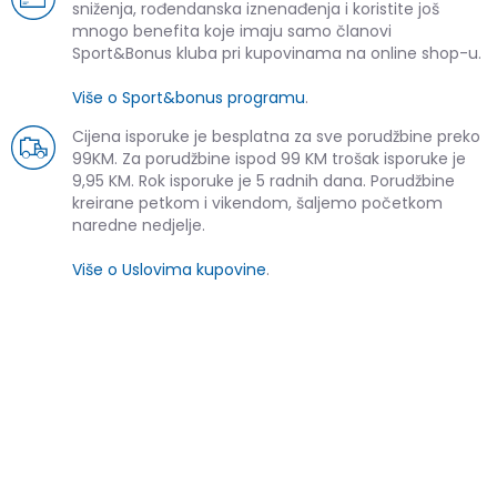
sniženja, rođendanska iznenađenja i koristite još
mnogo benefita koje imaju samo članovi
Sport&Bonus kluba pri kupovinama na online shop-u.
Više o Sport&bonus programu
.
Cijena isporuke je besplatna za sve porudžbine preko
99KM. Za porudžbine ispod 99 KM trošak isporuke je
9,95 KM. Rok isporuke je 5 radnih dana. Porudžbine
kreirane petkom i vikendom, šaljemo početkom
naredne nedjelje.
Više o Uslovima kupovine
.
SLIČNI PROIZVODI