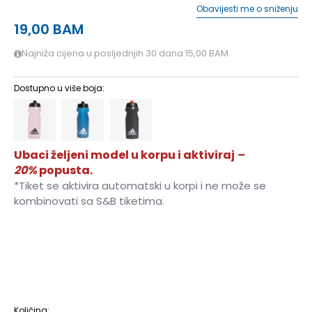
Obavijesti me o sniženju
19,00
BAM
Najniža cijena u posljednjih 30 dana:
15,00
BAM
Dostupno u više boja:
Ubaci željeni model u korpu i aktiviraj
–
20%
popusta.
*Tiket se aktivira automatski u korpi i ne može se
kombinovati sa S&B tiketima.
NS
Univ.
Količina: