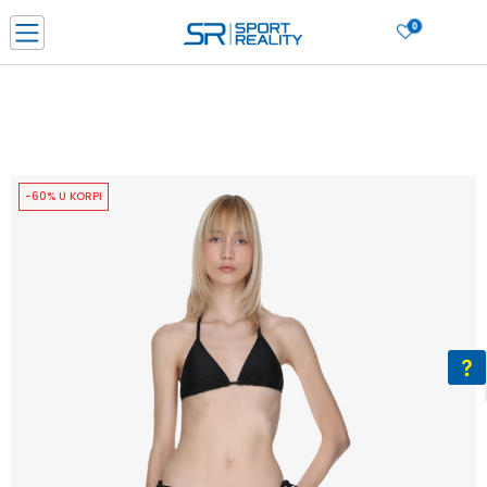
0
PORUČI ONLINE I UŠTEDI
PLAĆANJE NA RATE do 6 mjesečnih rata bez kamate
SAZNAJTE VIŠE
BESPLATNA ISPORUKA u BIH za sve kupovine u vrijednosti preko 99 KM
SAZNAJTE VIŠE
-60% U KORPI
CLICK & COLLECT Platite karticom online i preuzmite u prodavnici po vašem
izboru
SAZNAJTE VIŠE