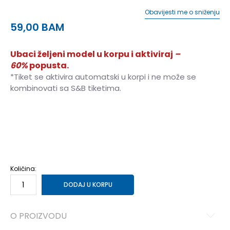
Obavijesti me o sniženju
59,00
BAM
Ubaci željeni model u korpu i aktiviraj
–
60%
popusta.
*Tiket se aktivira automatski u korpi i ne može se
kombinovati sa S&B tiketima.
XS
XS
S
S
M
M
L
L
XL
XL
Količina:
DODAJ U KORPU
O PROIZVODU