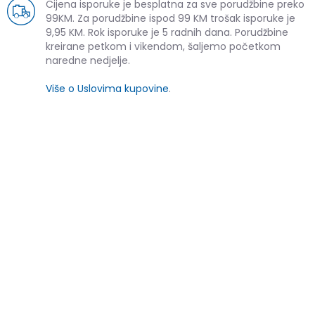
Cijena isporuke je besplatna za sve porudžbine preko
99KM. Za porudžbine ispod 99 KM trošak isporuke je
9,95 KM. Rok isporuke je 5 radnih dana. Porudžbine
kreirane petkom i vikendom, šaljemo početkom
naredne nedjelje.
Više o Uslovima kupovine
.
SLIČNI PROIZVODI