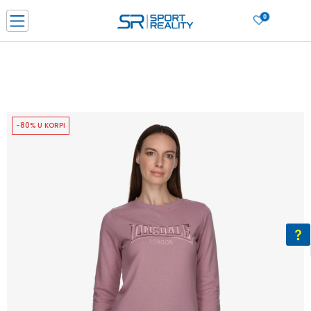
0
PORUČI ONLINE I UŠTEDI
PLAĆANJE NA RATE do 6 mjesečnih rata bez kamate
SAZNAJTE VIŠE
BESPLATNA ISPORUKA u BIH za sve kupovine u vrijednosti preko 99 KM
SAZNAJTE VIŠE
-80% U KORPI
CLICK & COLLECT Platite karticom online i preuzmite u prodavnici po vašem
izboru
SAZNAJTE VIŠE