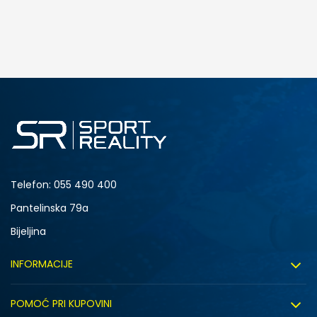
DODAJ U KORPU
L
XL
Telefon:
055 490 400
Pantelinska 79a
Bijeljina
INFORMACIJE
O nama
POMOĆ PRI KUPOVINI
Sport&Bonus program