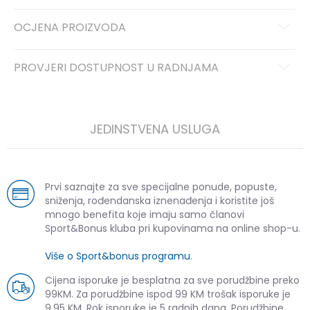
OCJENA PROIZVODA
PROVJERI DOSTUPNOST U RADNJAMA
JEDINSTVENA USLUGA
Prvi saznajte za sve specijalne ponude, popuste,
sniženja, rođendanska iznenađenja i koristite još
mnogo benefita koje imaju samo članovi
Sport&Bonus kluba pri kupovinama na online shop-u.
Više o Sport&bonus programu
.
Cijena isporuke je besplatna za sve porudžbine preko
99KM. Za porudžbine ispod 99 KM trošak isporuke je
9,95 KM. Rok isporuke je 5 radnih dana. Porudžbine