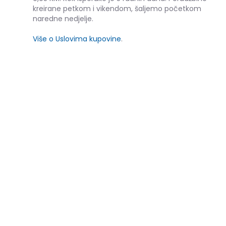
kreirane petkom i vikendom, šaljemo početkom
naredne nedjelje.
Više o Uslovima kupovine
.
SLIČNI PROIZVODI