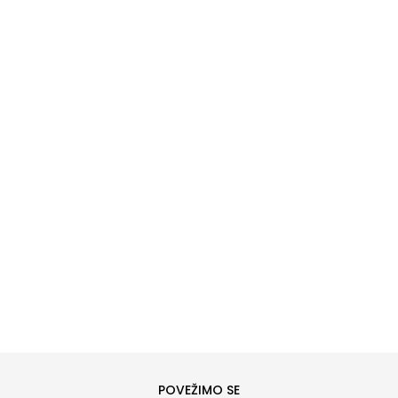
DODAJ U KORPU
L
XL
POVEŽIMO SE