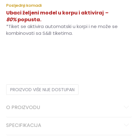
Posljednji komadi
Ubaci željeni model u korpu i aktiviraj
–
80%
popusta.
*Tiket se aktivira automatski u korpi i ne može se
kombinovati sa S&B tiketima.
S
S
M
M
L
L
XL
XL
2XL
2XL
PROIZVOD VIŠE NIJE DOSTUPAN
O PROIZVODU
SPECIFIKACIJA