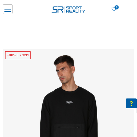
0
PORUČI ONLINE I UŠTEDI
PLAĆANJE NA RATE do 6 mjesečnih rata bez kamate
SAZNAJTE VIŠE
BESPLATNA ISPORUKA u BIH za sve kupovine u vrijednosti preko 99 KM
SAZNAJTE VIŠE
-80% U KORPI
CLICK & COLLECT Platite karticom online i preuzmite u prodavnici po vašem
izboru
SAZNAJTE VIŠE