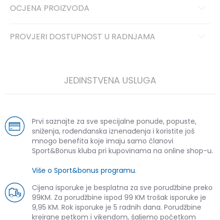
OCJENA PROIZVODA
PROVJERI DOSTUPNOST U RADNJAMA
JEDINSTVENA USLUGA
Prvi saznajte za sve specijalne ponude, popuste,
sniženja, rođendanska iznenađenja i koristite još
mnogo benefita koje imaju samo članovi
Sport&Bonus kluba pri kupovinama na online shop-u.
Više o Sport&bonus programu
.
Cijena isporuke je besplatna za sve porudžbine preko
99KM. Za porudžbine ispod 99 KM trošak isporuke je
9,95 KM. Rok isporuke je 5 radnih dana. Porudžbine
kreirane petkom i vikendom, šaljemo početkom