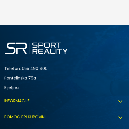
DODAJ U KORPU
L
XL
Telefon:
055 490 400
Pantelinska 79a
Bijeljina
INFORMACIJE
O nama
POMOĆ PRI KUPOVINI
Sport&Bonus program
Uslovi korištenja