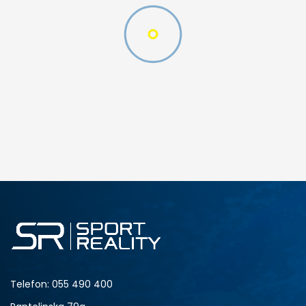
DODAJ U KORPU
SM
XL
Telefon:
055 490 400