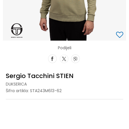
Podijeli
Sergio Tacchini STIEN
DUKSERICA
Šifra artikla:
STA243M613-62
S
S
M
M
L
L
XL
XL
2XL
2XL