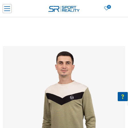
0
PORUČI ONLINE I UŠTEDI
PLAĆANJE NA RATE do 6 mjesečnih rata bez kamate
SAZNAJTE VIŠE
BESPLATNA ISPORUKA u BIH za sve kupovine u vrijednosti preko 99 KM
SAZNAJTE VIŠE
CLICK & COLLECT Platite karticom online i preuzmite u prodavnici po vašem
izboru
SAZNAJTE VIŠE