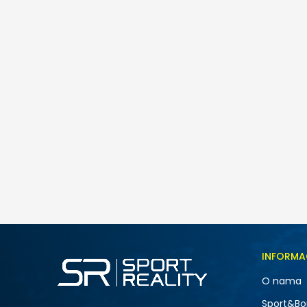
Puma Evostripe
145,00
BAM
Veličina
INFORMA
S
O nama
2XL
NOVO
Sport&Bo