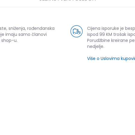
ste, sniženja, rođendanska
Cijena isporuke je bes
oje imaju samo članovi
ispod 99 KM trošak ispo
 shop-u.
Porudžbine kreirane p
nedjelje.
Više o Uslovima kupov
ijeli
SLIČNI PROIZVODI