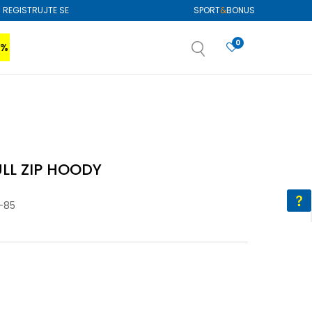
REGISTRUJTE SE
SPORT
&
BONUS
0
0%
VIŠE
SAZNAJTE VIŠE
izboru
SAZNAJTE VIŠE
ULL ZIP HOODY
-85