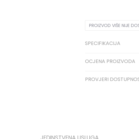
2Y
18-24m.
4Y
3-4g.
PROIZVOD VIŠE NIJE D
SPECIFIKACIJA
OCJENA PROIZVODA
PROVJERI DOSTUPNO
JEDINSTVENA USLUGA