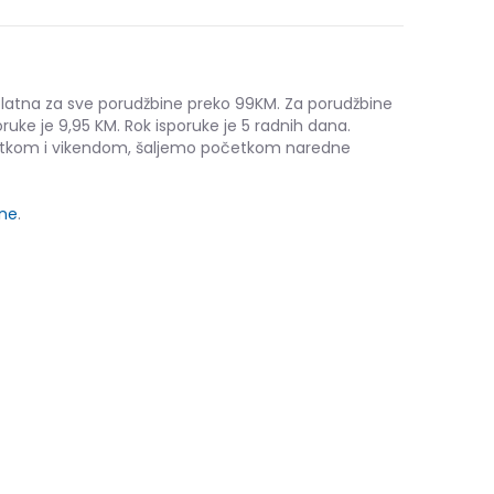
platna za sve porudžbine preko 99KM. Za porudžbine
ruke je 9,95 KM. Rok isporuke je 5 radnih dana.
etkom i vikendom, šaljemo početkom naredne
ine
.