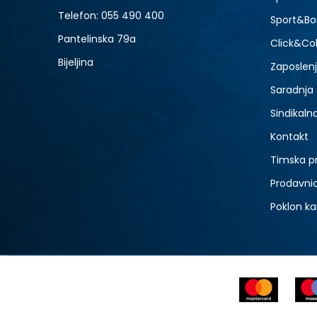
Telefon:
055 490 400
Sport&Bo
Pantelinska 79a
Click&Col
Bijeljina
Zaposlen
Saradnja
Sindikaln
Kontakt
Timska p
Prodavni
Poklon ka