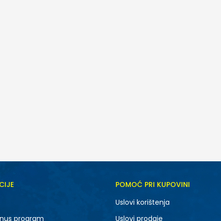
CIJE
POMOĆ PRI KUPOVINI
M
L
Uslovi korištenja
nus program
Uslovi prodaje