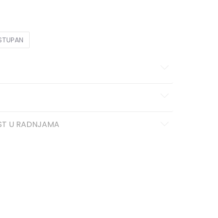
6Y
5-6g.
8Y
7-8g.
10Y
9-10g.
12Y
11-12g.
OSTUPAN
ST U RADNJAMA