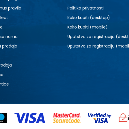
nus pravila
Politika privatnosti
lect
Kako kupiti (desktop)
je
Kako kupiti (mobile)
 sa nama
Uputstvo za registraciju (desk
a prodaja
Uputstvo za registraciju (mobi
rodaja
ce
rtice