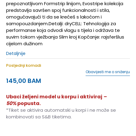
prepoznatljivom Formstrip linijom, Evostripe kolekcija
predstavlja savršen spoj funkcionalnosti i stila,
omogućavajući ti da se krećeš s lakoćom i
samopouzdanjem.Detalji: dryCELL: Tehnologija za
performanse koja odvodi vlagu s tijela i održava te
suvim tokom vježbanja Slim kroj Kopčanje: rajsferšlus
cijelom dužinom
Detaljnije
Posljednji komadi
Obavijesti me o sniženju
145,00
BAM
Ubaci željeni model u korpu i aktiviraj
–
50%
popusta.
*Tiket se aktivira automatski u korpi i ne može se
kombinovati sa S&B tiketima.