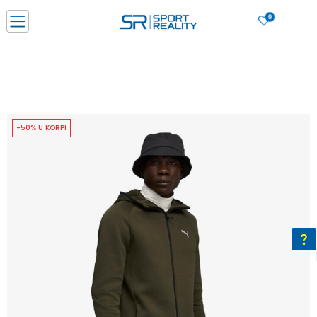
0
PORUČI ONLINE I UŠTEDI
PLAĆANJE NA RATE do 6 mjesečnih rata bez kamate
SAZNAJTE VIŠE
BESPLATNA ISPORUKA u BIH za sve kupovine u vrijednosti preko 99 KM
SAZNAJTE VIŠE
-50% U KORPI
CLICK & COLLECT Platite karticom online i preuzmite u prodavnici po vašem
izboru
SAZNAJTE VIŠE