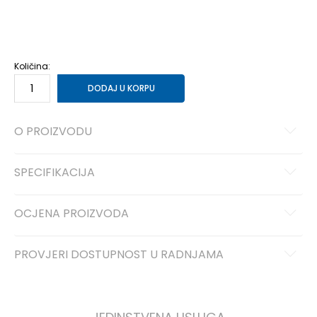
XS
XS
S
S
M
M
L
L
XL
XL
2XL
2XL
Količina:
DODAJ U KORPU
O PROIZVODU
SPECIFIKACIJA
OCJENA PROIZVODA
PROVJERI DOSTUPNOST U RADNJAMA