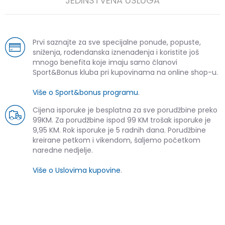
JEDINSTVENA USLUGA
Prvi saznajte za sve specijalne ponude, popuste,
sniženja, rođendanska iznenađenja i koristite još
mnogo benefita koje imaju samo članovi
Sport&Bonus kluba pri kupovinama na online shop-u.
Više o Sport&bonus programu
.
Cijena isporuke je besplatna za sve porudžbine preko
99KM. Za porudžbine ispod 99 KM trošak isporuke je
9,95 KM. Rok isporuke je 5 radnih dana. Porudžbine
kreirane petkom i vikendom, šaljemo početkom
naredne nedjelje.
Više o Uslovima kupovine
.
SLIČNI PROIZVODI