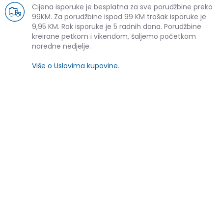
Cijena isporuke je besplatna za sve porudžbine preko
99KM. Za porudžbine ispod 99 KM trošak isporuke je
9,95 KM. Rok isporuke je 5 radnih dana. Porudžbine
kreirane petkom i vikendom, šaljemo početkom
naredne nedjelje.
Više o Uslovima kupovine
.
SLIČNI PROIZVODI