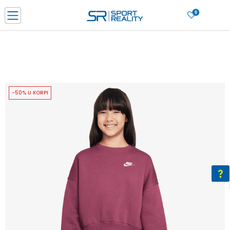
0
PORUČI ONLINE I UŠTEDI
PLAĆANJE NA RATE do 6 mjesečnih rata bez kamate
SAZNAJTE VIŠE
BESPLATNA ISPORUKA u BIH za sve kupovine u vrijednosti preko 99 KM
SAZNAJTE VIŠE
-50% U KORPI
CLICK & COLLECT Platite karticom online i preuzmite u prodavnici po vašem
izboru
SAZNAJTE VIŠE