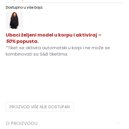
Dostupno u više boja:
Ubaci željeni model u korpu i aktiviraj
–
50%
popusta.
*Tiket se aktivira automatski u korpi i ne može se
kombinovati sa S&B tiketima.
XS
7-8g.
S
9-10g.
M
11-12g.
L
12-13g.
XL
14-15g.
PROIZVOD VIŠE NIJE DOSTUPAN
O PROIZVODU