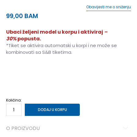
Obavijesti me o sniženju
99,00
BAM
Ubaci željeni model u korpu i aktiviraj
–
30%
popusta.
*Tiket se aktivira automatski u korpi i ne može se
kombinovati sa S&B tiketima.
XS
XS
S
S
M
M
L
L
XL
XL
Količina:
DODAJ U KORPU
O PROIZVODU