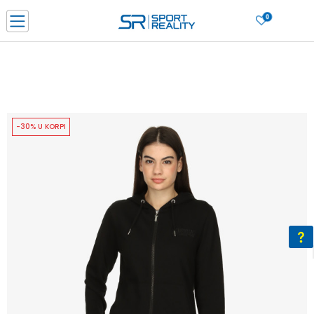
0
PORUČI ONLINE I UŠTEDI
PLAĆANJE NA RATE do 6 mjesečnih rata bez kamate
SAZNAJTE VIŠE
BESPLATNA ISPORUKA u BIH za sve kupovine u vrijednosti preko 99 KM
SAZNAJTE VIŠE
-30% U KORPI
CLICK & COLLECT Platite karticom online i preuzmite u prodavnici po vašem
izboru
SAZNAJTE VIŠE