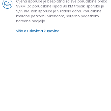
Cijena isporuke je besplatna za sve porudžbine preko
99KM. Za porudžbine ispod 99 KM trošak isporuke je
9,95 KM. Rok isporuke je 5 radnih dana. Porudžbine
kreirane petkom i vikendom, šaljemo početkom
naredne nedjelje.
Više o Uslovima kupovine
.
SLIČNI PROIZVODI