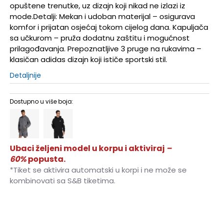
opuštene trenutke, uz dizajn koji nikad ne izlazi iz
mode.Detalji: Mekan i udoban materijal – osigurava
komfor i prijatan osjećaj tokom cijelog dana. Kapuljača
sa učkurom – pruža dodatnu zaštitu i mogućnost
prilagođavanja. Prepoznatljive 3 pruge na rukavima –
klasičan adidas dizajn koji ističe sportski stil.
Detaljnije
Dostupno u više boja:
Ubaci željeni model u korpu i aktiviraj
–
60%
popusta.
*Tiket se aktivira automatski u korpi i ne može se
kombinovati sa S&B tiketima.