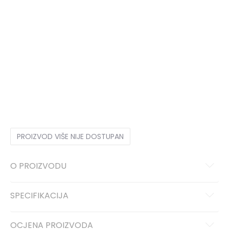
4XLS
4XLS
3XL
3XL
XS
XS
XS/S
XS/S
S/S
S/S
S
S
ST
ST
MT
MT
M/S
M/S
M
M
L/S
L/S
L
L
LT
LT
XL/S
XL/S
XL
XL
XLT
XLT
2XLS
2XLS
2XLT
2XLT
2XL
2XL
3XLS
3XLS
3XLT
3XLT
4XL
4XL
4XLT
4XLT
PROIZVOD VIŠE NIJE DOSTUPAN
O PROIZVODU
SPECIFIKACIJA
OCJENA PROIZVODA