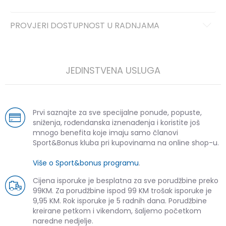
PROVJERI DOSTUPNOST U RADNJAMA
JEDINSTVENA USLUGA
Prvi saznajte za sve specijalne ponude, popuste,
sniženja, rođendanska iznenađenja i koristite još
mnogo benefita koje imaju samo članovi
Sport&Bonus kluba pri kupovinama na online shop-u.
Više o Sport&bonus programu
.
Cijena isporuke je besplatna za sve porudžbine preko
99KM. Za porudžbine ispod 99 KM trošak isporuke je
9,95 KM. Rok isporuke je 5 radnih dana. Porudžbine
kreirane petkom i vikendom, šaljemo početkom
naredne nedjelje.