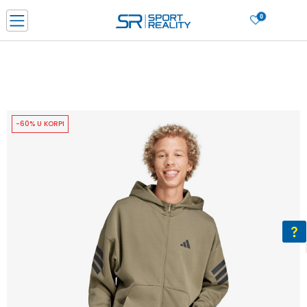
0
PORUČI ONLINE I UŠTEDI
PLAĆANJE NA RATE do 6 mjesečnih rata bez kamate
SAZNAJTE VIŠE
BESPLATNA ISPORUKA u BIH za sve kupovine u vrijednosti preko 99 KM
SAZNAJTE VIŠE
-60% U KORPI
CLICK & COLLECT Platite karticom online i preuzmite u prodavnici po vašem
izboru
SAZNAJTE VIŠE