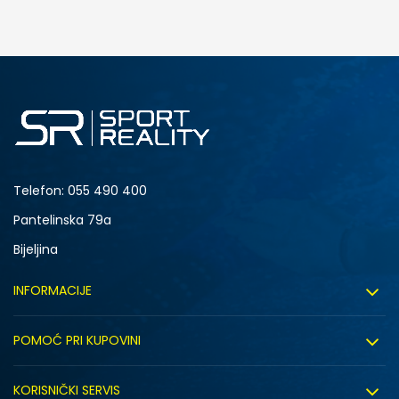
DODAJ U KORPU
L
XL
eece Crew
Telefon:
055 490 400
Pantelinska 79a
Bijeljina
INFORMACIJE
DODAJ U KORPU
SM
XL
O nama
POMOĆ PRI KUPOVINI
Sport&Bonus program
Uslovi korištenja
Sport&Bonus pravila
KORISNIČKI SERVIS