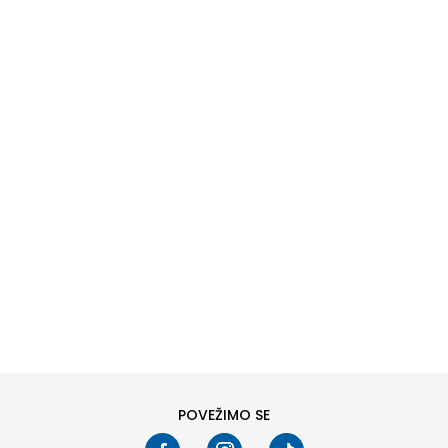
DODAJ U KORPU
L
XL
POVEŽIMO SE