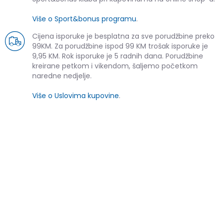
Više o Sport&bonus programu
.
Cijena isporuke je besplatna za sve porudžbine preko
99KM. Za porudžbine ispod 99 KM trošak isporuke je
9,95 KM. Rok isporuke je 5 radnih dana. Porudžbine
kreirane petkom i vikendom, šaljemo početkom
naredne nedjelje.
Više o Uslovima kupovine
.
SLIČNI PROIZVODI