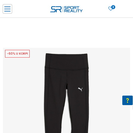
0
PORUČI ONLINE I UŠTEDI
PLAĆANJE NA RATE do 6 mjesečnih rata bez kamate
SAZNAJTE VIŠE
BESPLATNA ISPORUKA u BIH za sve kupovine u vrijednosti preko 99 KM
SAZNAJTE VIŠE
-60% U KORPI
CLICK & COLLECT Platite karticom online i preuzmite u prodavnici po vašem
izboru
SAZNAJTE VIŠE