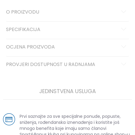
O PROIZVODU
SPECIFIKACIJA
OCJENA PROIZVODA
PROVJERI DOSTUPNOST U RADNJAMA
JEDINSTVENA USLUGA
Prvi saznajte za sve specijalne ponude, popuste,
sniženja, rođendanska iznenađenja i koristite još
mnogo benefita koje imaju samo članovi
Sport&Bonus kluba pri kupovinama na online shop-u.