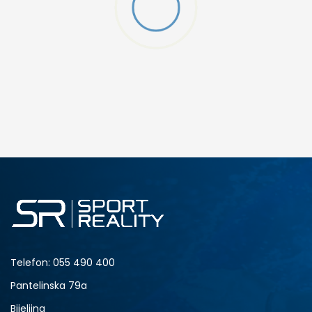
SEAM
DODAJ U KORPU
M
L
Telefon:
055 490 400
Pantelinska 79a
Bijeljina