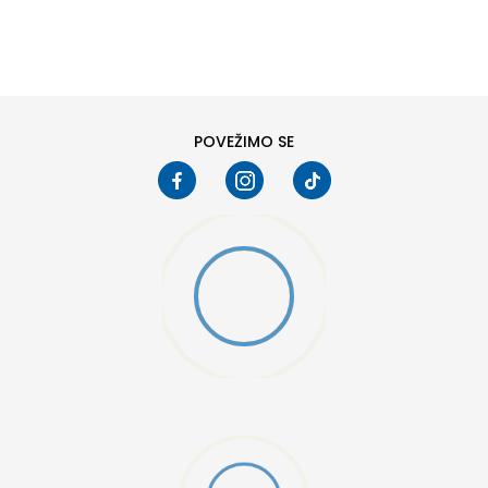
DODAJ U KORPU
S
M
2XL
POVEŽIMO SE