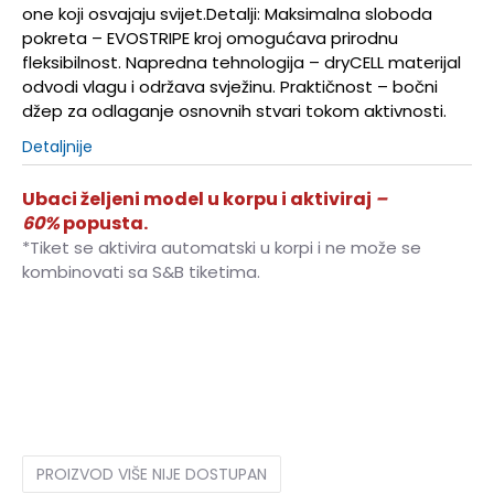
one koji osvajaju svijet.Detalji: Maksimalna sloboda
pokreta – EVOSTRIPE kroj omogućava prirodnu
fleksibilnost. Napredna tehnologija – dryCELL materijal
odvodi vlagu i održava svježinu. Praktičnost – bočni
džep za odlaganje osnovnih stvari tokom aktivnosti.
Detaljnije
Ubaci željeni model u korpu i aktiviraj
–
60%
popusta.
*Tiket se aktivira automatski u korpi i ne može se
kombinovati sa S&B tiketima.
XS
XS
S
S
M
M
L
L
XL
XL
PROIZVOD VIŠE NIJE DOSTUPAN