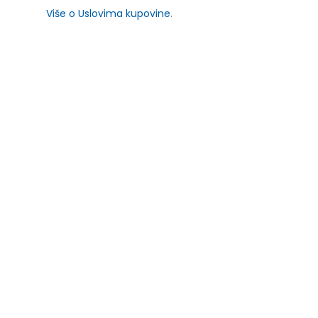
Više o Uslovima kupovine
.
SLIČNI PROIZVODI