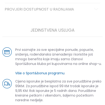
PROVJERI DOSTUPNOST U RADNJAMA
JEDINSTVENA USLUGA
Prvi saznajte za sve specijalne ponude, popuste,
sniženja, rođendanska iznenađenja i koristite još
mnogo benefita koje imaju samo članovi
Sport&Bonus kluba pri kupovinama na online shop-u.
Više o Sport&bonus programu
.
Cijena isporuke je besplatna za sve porudžbine preko
99KM. Za porudžbine ispod 99 KM trošak isporuke je
9,95 KM. Rok isporuke je 5 radnih dana. Porudžbine
kreirane petkom i vikendom, šaljemo početkom
naredne nedjelje.