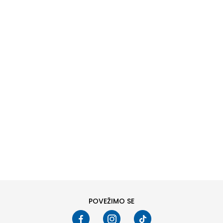
OZY MINI
DODAJ U KORPU
37
37.5
39
39.5
POVEŽIMO SE