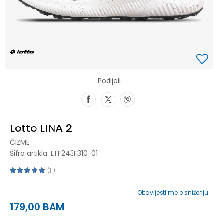
Podijeli
Lotto LINA 2
ČIZME
Šifra artikla:
LTF243F310-01
1
Obavijesti me o sniženju
179,00
BAM