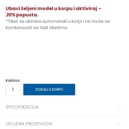
Ubaci željeni model u korpu i aktiviraj
–
20%
popusta.
*Tiket se aktivira automatski u korpi i ne može se
kombinovati sa S&B tiketima.
36
36
23
37
37
24
38
38
24.5
39
39
25
40
40
25.5
41
41
26.5
Količina:
DODAJ U KORPU
SPECIFIKACIJA
OCJENA PROIZVODA