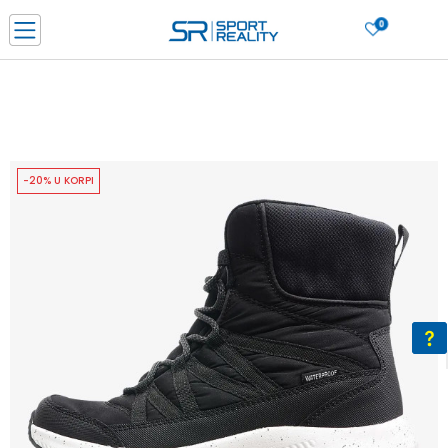
0
PORUČI ONLINE I UŠTEDI
PLAĆANJE NA RATE do 6 mjesečnih rata bez kamate
SAZNAJTE VIŠE
BESPLATNA ISPORUKA u BIH za sve kupovine u vrijednosti preko 99 KM
SAZNAJTE VIŠE
-20% U KORPI
CLICK & COLLECT Platite karticom online i preuzmite u prodavnici po vašem
izboru
SAZNAJTE VIŠE