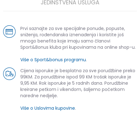
JEDINSTVENA USLUGA
Prvi saznajte za sve specijalne ponude, popuste,
sniženja, rođendanska iznenađenja i koristite još
mnogo benefita koje imaju samo članovi
Sport&Bonus kluba pri kupovinama na online shop-u.
Više o Sport&bonus programu
.
Cijena isporuke je besplatna za sve porudžbine preko
99KM. Za porudžbine ispod 99 KM trošak isporuke je
9,95 KM. Rok isporuke je 5 radnih dana. Porudžbine
kreirane petkom i vikendom, šaljemo početkom
naredne nedjelje.
Više o Uslovima kupovine
.
SLIČNI PROIZVODI