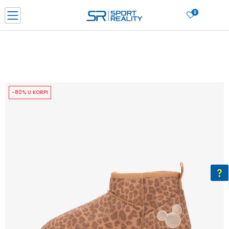
0
PORUČI ONLINE I UŠTEDI
PLAĆANJE NA RATE do 6 mjesečnih rata bez kamate
SAZNAJTE VIŠE
BESPLATNA ISPORUKA u BIH za sve kupovine u vrijednosti preko 99 KM
SAZNAJTE VIŠE
-80% U KORPI
CLICK & COLLECT Platite karticom online i preuzmite u prodavnici po vašem
izboru
SAZNAJTE VIŠE