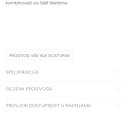
kombinovati sa S&B tiketima.
36
36
37
37
38
38
39
39
40
40
41
41
PROIZVOD VIŠE NIJE DOSTUPAN
SPECIFIKACIJA
OCJENA PROIZVODA
PROVJERI DOSTUPNOST U RADNJAMA