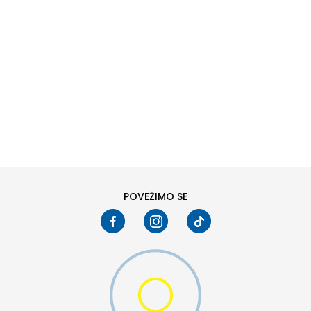
DODAJ U KORPU
37
37.5
39
39.5
POVEŽIMO SE