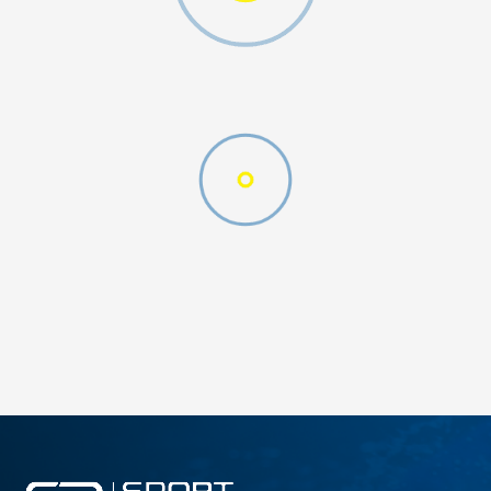
OZY MINI
DODAJ U KORPU
37
37.5
39
39.5