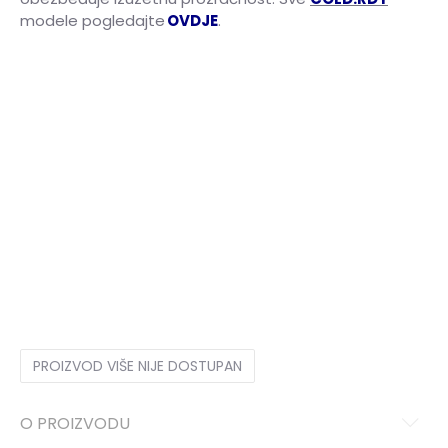
modele pogledajte
OVDJE
.
10K
28
16.5
10-K
28.5
17
11K
29
17.5
11-K
30
18
12K
30.5
18.5
12-K
31
19
13K
31.5
19.5
13-K
32
19.5
1
33
20
1-
33.5
20.5
2
34
21
2-
35
21.5
3
35.5
22
3-
36
22.5
4
36 2/3
23
4-
37 1/3
23.5
5
38
24
5-
38 2/3
24.5
6
39 1/3
25
6-
40
25.5
PROIZVOD VIŠE NIJE DOSTUPAN
O PROIZVODU