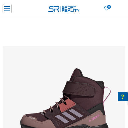
0
PORUČI ONLINE I UŠTEDI
PLAĆANJE NA RATE do 6 mjesečnih rata bez kamate
SAZNAJTE VIŠE
BESPLATNA ISPORUKA u BIH za sve kupovine u vrijednosti preko 99 KM
SAZNAJTE VIŠE
CLICK & COLLECT Platite karticom online i preuzmite u prodavnici po vašem
izboru
SAZNAJTE VIŠE