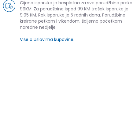
Cijena isporuke je besplatna za sve porudžbine preko
99KM. Za porudžbine ispod 99 KM trošak isporuke je
9,95 KM. Rok isporuke je 5 radnih dana. Porudžbine
kreirane petkom i vikendom, šaljemo početkom
naredne nedjelje.
Više o Uslovima kupovine
.
SLIČNI PROIZVODI