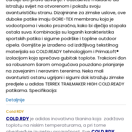
istražuju svijet na otvorenom i pokažu svoju
avanturističku stranu. Dizajnirane za zimske uslove, ove
duboke patike imaju GORE-TEX membranu koja je
vodootporna i visoko prozračna, kako bi dječija stopala
ostala suva. Kombinacija su laganih karakteristika
sportskih patika i sigurne podrške i topline outdoor
cipela. Gornjište je izrađeno od izdržljivog tekstilnog
materijala sa COLD.READY tehnologijom i PrimaLoft®
izolacijom koja sprečava gubitak toplote. Trakcioni đon
sa robusnom šarom omogućava pouzdano prianjanje
na zavejanim i neravnim terenima. Neka mali
avanturisti ostanu ugrijani i sigurni dok istražuju zimske
predjele u adidas TERREX TRAILMAKER HIGH COLD.READY
patikama. Specifikacija:
Detaljnije
Cold RDY
COLD.RDY
je adidas inovativna tkanina koja zadržava
toplotu na niskim temperaturama, a pri tome
obezbeđuje izuzetnu prozračnost. Sve
COLD.RDY