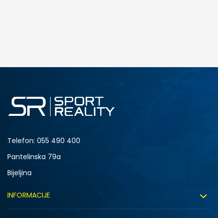
DODAJ U KORPU
KXL
KXXL
Telefon:
055 490 400
Pantelinska 79a
Bijeljina
INFORMACIJE
O nama