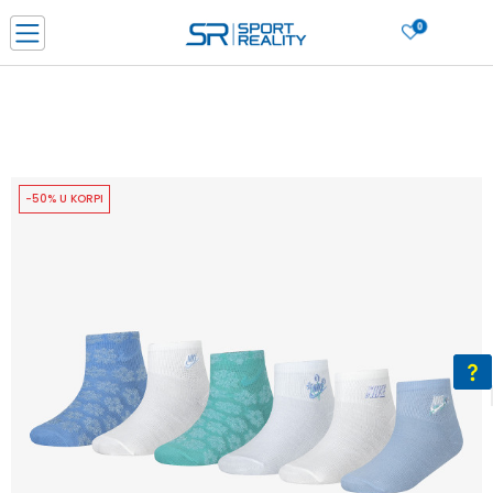
0
PORUČI ONLINE I UŠTEDI
PLAĆANJE NA RATE do 6 mjesečnih rata bez kamate
SAZNAJTE VIŠE
BESPLATNA ISPORUKA u BIH za sve kupovine u vrijednosti preko 99 KM
SAZNAJTE VIŠE
-50% U KORPI
CLICK & COLLECT Platite karticom online i preuzmite u prodavnici po vašem
izboru
SAZNAJTE VIŠE