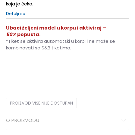
koja je čeka.
Detaljnije
Ubaci željeni model u korpu i aktiviraj
–
50%
popusta.
*Tiket se aktivira automatski u korpi i ne može se
kombinovati sa S&B tiketima.
5-7
27-35
4-5
23.5-27
PROIZVOD VIŠE NIJE DOSTUPAN
O PROIZVODU