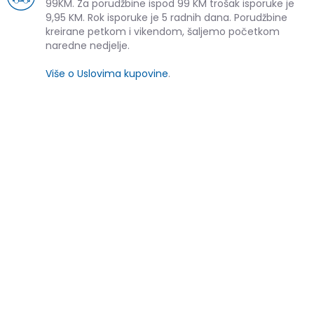
99KM. Za porudžbine ispod 99 KM trošak isporuke je
9,95 KM. Rok isporuke je 5 radnih dana. Porudžbine
kreirane petkom i vikendom, šaljemo početkom
naredne nedjelje.
Više o Uslovima kupovine
.
SLIČNI PROIZVODI