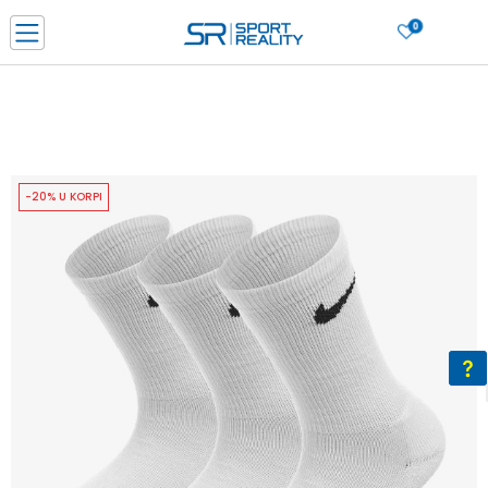
0
PORUČI ONLINE I UŠTEDI
PLAĆANJE NA RATE do 6 mjesečnih rata bez kamate
SAZNAJTE VIŠE
BESPLATNA ISPORUKA u BIH za sve kupovine u vrijednosti preko 99 KM
SAZNAJTE VIŠE
-20% U KORPI
CLICK & COLLECT Platite karticom online i preuzmite u prodavnici po vašem
izboru
SAZNAJTE VIŠE