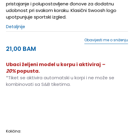
pristajanje i polupostavljene đonove za dodatnu
udobnost pri svakom koraku. Klasični Swoosh logo
upotpunjuje sportski izgled.
Detaljnije
Obavijesti me o sniženju
21,00
BAM
Ubaci željeni model u korpu i aktiviraj
–
20%
popusta.
*Tiket se aktivira automatski u korpi i ne može se
kombinovati sa S&B tiketima.
5-7
27-35
Količina: