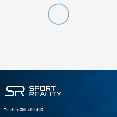
DODAJ U KORPU
KXL
KXXL
Telefon:
055 490 400