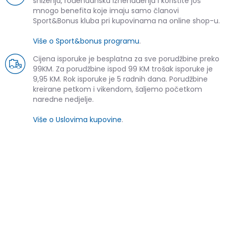
sniženja, rođendanska iznenađenja i koristite još
mnogo benefita koje imaju samo članovi
Sport&Bonus kluba pri kupovinama na online shop-u.
Više o Sport&bonus programu
.
Cijena isporuke je besplatna za sve porudžbine preko
99KM. Za porudžbine ispod 99 KM trošak isporuke je
9,95 KM. Rok isporuke je 5 radnih dana. Porudžbine
kreirane petkom i vikendom, šaljemo početkom
naredne nedjelje.
Više o Uslovima kupovine
.
SLIČNI PROIZVODI