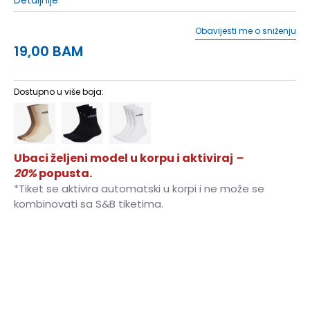
Obavijesti me o sniženju
19,00
BAM
Dostupno u više boja:
Ubaci željeni model u korpu i aktiviraj
–
20%
popusta.
*Tiket se aktivira automatski u korpi i ne može se
kombinovati sa S&B tiketima.
KXL
28-30
KXXL
KXXL
XS
34-36
S
37-39
M
40-42
L
43-45
XL
46-48