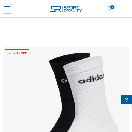
0
PORUČI ONLINE I UŠTEDI
PLAĆANJE NA RATE do 6 mjesečnih rata bez kamate
SAZNAJTE VIŠE
BESPLATNA ISPORUKA u BIH za sve kupovine u vrijednosti preko 99 KM
SAZNAJTE VIŠE
-20% U KORPI
CLICK & COLLECT Platite karticom online i preuzmite u prodavnici po vašem
izboru
SAZNAJTE VIŠE