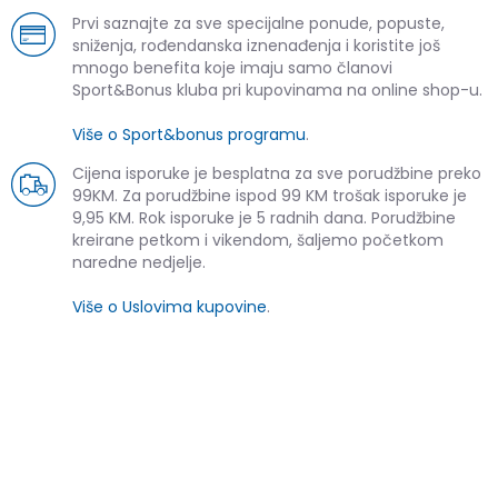
Prvi saznajte za sve specijalne ponude, popuste,
sniženja, rođendanska iznenađenja i koristite još
mnogo benefita koje imaju samo članovi
Sport&Bonus kluba pri kupovinama na online shop-u.
Više o Sport&bonus programu
.
Cijena isporuke je besplatna za sve porudžbine preko
99KM. Za porudžbine ispod 99 KM trošak isporuke je
9,95 KM. Rok isporuke je 5 radnih dana. Porudžbine
kreirane petkom i vikendom, šaljemo početkom
naredne nedjelje.
Više o Uslovima kupovine
.
SLIČNI PROIZVODI